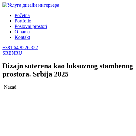
Početna
Portfolio
Poslovni prostori
O nama
Kontakt
+381 64 8226 322
SR
EN
RU
Dizajn suterena kao luksuznog stambenog
prostora. Srbija 2025
Nazad